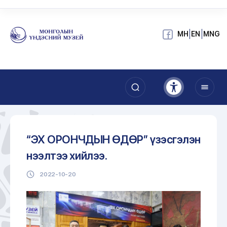
МН
EN
MNG
“ЭХ ОРОНЧДЫН ӨДӨР” үзэсгэлэн
нээлтээ хийлээ.
2022-10-20