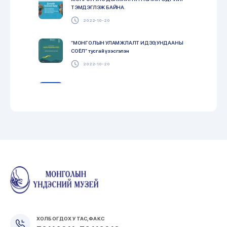
ТЭМДЭГЛЭЖ БАЙНА.
2022-10-20
“МОНГОЛЫН УЛАМЖЛАЛТ ИДЭЭ, УНДААНЫ
СОЁЛ” тусгай үзэсгэлэн
2022-10-20
Монголын Үндэсний музей 2022
2022-10-20
МОНГОЛЫН ҮНДЭСНИЙ МУЗЕЙ ОЛОН
УЛСЫН ЧАНАРЫН МЕНЕЖМЕНТИЙН
ТОГТОЛЦОО ISO 9001:2015 НЭВТРҮҮЛНЭ.
2022-10-20
БНАСАУ-Монгол Улсын хооронд дипломат
харилцаа тогтоосны 74 жилийн ойд зориулсан
түр үзэсгэлэн нээлтээ хийлээ.
2022-10-20
ХОЛБОГДОХ УТАС, ФАКС