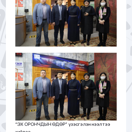
“ЭХ ОРОНЧДЫН ӨДӨР” үзэсгэлэн нээлтээ
хийлээ.