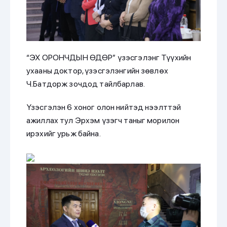
“ЭХ ОРОНЧДЫН ӨДӨР” үзэсгэлэнг Түүхийн
ухааны доктор, үзэсгэлэнгийн зөвлөх
Ч.Батдорж зочдод тайлбарлав.
Үзэсгэлэн 6 хоног олон нийтэд нээлттэй
ажиллах тул Эрхэм үзэгч таныг морилон
ирэхийг урьж байна.