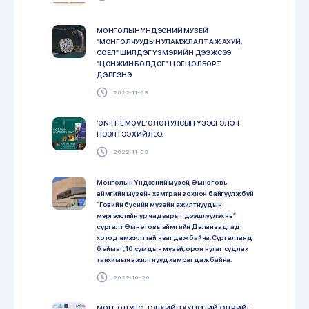
МОНГОЛЫН ҮНДЭСНИЙ МУЗЕЙ
“МОНГОЛЧУУДЫН УЛАМЖЛАЛТ АЖ АХУЙ,
СОЁЛ” ШИЛДЭГ ҮЗМЭРИЙН ДЭЭЖСЭЭ
“ЦОНЖИН БОЛДОГ” ЦОГЦОЛБОРТ
ДЭЛГЭНЭ.
2022-11-03
‘ON THE MOVE’ ОЛОН УЛСЫН ҮЗЭСГЭЛЭН
НЭЭЛТЭЭ ХИЙЛЭЭ.
2022-11-03
Монголын Үндэсний музей, Өмнөговь
аймгийн музейн хамтран зохион байгуулж буй
“Говийн бүсийн музейн ажилтнуудын
мэргэжлийн ур чадварыг дээшлүүлэх нь”
сургалт Өмнөговь аймгийн Даланзадгад
хотод амжилттай явагдаж байна. Сургалтанд
6 аймаг, 10 сумдын музей, орон нутаг судлах
танхимын ажилтнууд хамрагдаж байна.
2022-10-20
МОНГОЛ УЛС ДЭЛХИЙН ХҮНСНИЙ ӨДРИЙГ