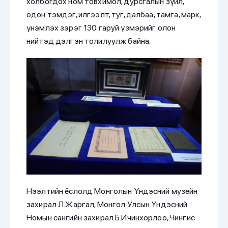
холбогдох ном товхимол, дурсгалын зүйл,
одон тэмдэг, илгээлт, туг, далбаа, тамга, марк,
үнэмлэх зэрэг 130 гаруй үзмэрийг олон
нийтэд дэлгэн толилуулж байна.
Нээлтийн ёслолд Монголын Үндэсний музейн
захирал Л.Жаргал, Монгол Улсын Үндэсний
Номын сангийн захирал Б.Ичинхорлоо, Чингис