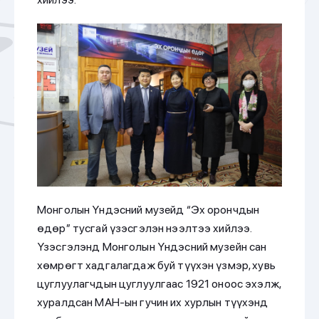
Монголын Үндэсний музейд “Эх орончдын
өдөр” тусгай үзэсгэлэн нээлтээ хийлээ.
Үзэсгэлэнд Монголын Үндэсний музейн сан
хөмрөгт хадгалагдаж буй түүхэн үзмэр, хувь
цуглуулагчдын цуглуулгаас 1921 оноос эхэлж,
хуралдсан МАН-ын гучин их хурлын түүхэнд