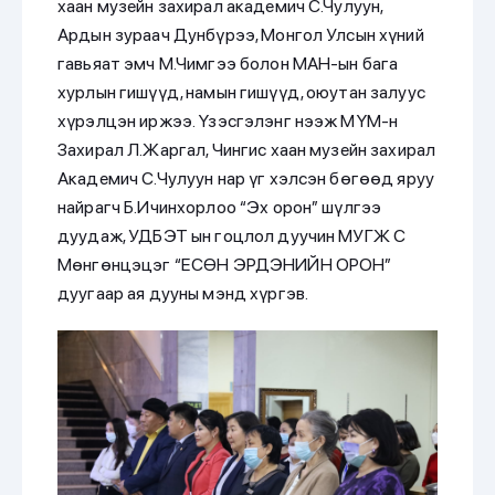
хаан музейн захирал академич С.Чулуун,
Ардын зураач Дунбүрээ, Монгол Улсын хүний
гавьяат эмч М.Чимгээ болон МАН-ын бага
хурлын гишүүд, намын гишүүд, оюутан залуус
хүрэлцэн иржээ. Үзэсгэлэнг нээж МҮМ-н
Захирал Л.Жаргал, Чингис хаан музейн захирал
Академич С.Чулуун нар үг хэлсэн бөгөөд яруу
найрагч Б.Ичинхорлоо “Эх орон” шүлгээ
дуудаж, УДБЭТ ын гоцлол дуучин МУГЖ С
Мөнгөнцэцэг “ЕСӨН ЭРДЭНИЙН ОРОН”
дуугаар ая дууны мэнд хүргэв.