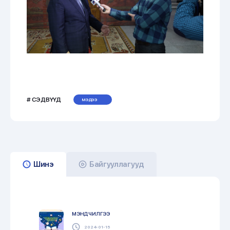
# СЭДВҮҮД
МЭДЭЭ
Шинэ
Байгууллагууд
МЭНДЧИЛГЭЭ
2024-01-15