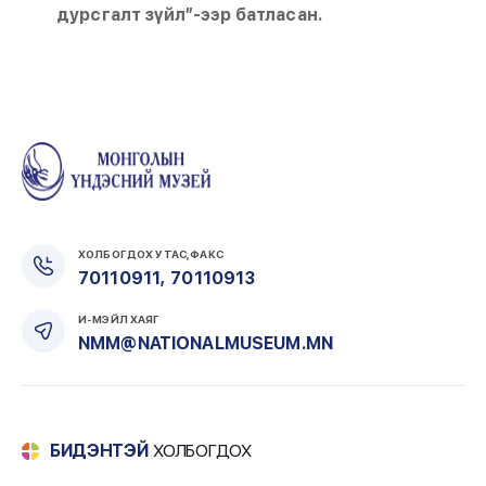
дурсгалт зүйл”-ээр батласан.
ХОЛБОГДОХ УТАС, ФАКС
,
70110911
70110913
И-МЭЙЛ ХАЯГ
NMM@NATIONALMUSEUM.MN
БИДЭНТЭЙ
ХОЛБОГДОХ