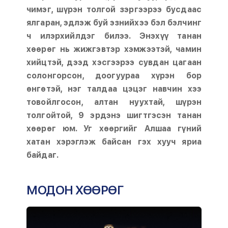
чимэг, шүрэн толгой зэргээрээ бусдаас
ялгаран, эдлэж буй эзнийхээ бэл бэлчинг
ч илэрхийлдэг билээ. Энэхүү танан
хөөрөг нь жижгэвтэр хэмжээтэй, чамин
хийцтэй, дээд хэсгээрээ сувдан цагаан
солонгорсон, доогуураа хүрэн бор
өнгөтэй, нэг талдаа цэцэг навчин хээ
товойлгосон, алтан нуухтай, шүрэн
толгойтой, 9 эрдэнэ шигтгэсэн танан
хөөрөг юм. Уг хөөргийг Алшаа гүний
хатан хэрэглэж байсан гэх хууч яриа
байдаг.
МОДОН ХӨӨРӨГ