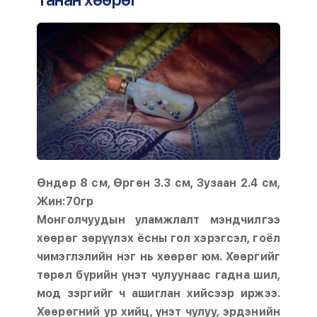
Өндөр 8 см, Өргөн 3.3 см, Зузаан 2.4 см,
Жин:70гр
Монголчуудын уламжлалт мэндчилгээ
хөөрөг зөрүүлэх ёсны гол хэрэгсэл, гоёл
чимэглэлийн нэг нь хөөрөг юм. Хөөргийг
төрөл бүрийн үнэт чулуунаас гадна шил,
мод зэргийг ч ашиглан хийсээр иржээ.
Хөөрөгний ур хийц, үнэт чулуу, эрдэнийн