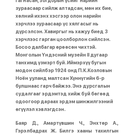
гагнасан, зогдорын үсийг нарийн
зураасаар сийлж алтадсан, мөн их бие,
хөлний ихэнх хэсгээр олон нарийн
хэрчлээ зураасаар үс хялгасыг нь
дүрсэлсэн. Хавиргыг нь хажуу биед 3
хэрчлээс гарган цоолборлон сийлсэн.
Босоо далбагар өрөөсөн чихтэй.
Монголын Үндэсний музейн II дугаар
танхимд үзмэрт буй. Иймэрхүү бугын
модон сийлбэр 1924 онд П.К.Козловын
Ноён ууланд малтсан Хүннүгийн 6-р
булшнаас гарч байжээ. Энэ дурсгалын
судалгааг эрдэмтэд хийж буй бөгөөд
одоогоор дараах эрдэм шинжилгээний
өгүүлэл хэвлэгдсэн.
Баяр Д., Амартүвшин Ч., Энхтөр А.,
Гэрэлбадрах Ж. Билгэ хааны тахилгын