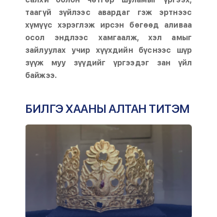
таагүй зүйлээс авардаг гэж эртнээс
хүмүүс хэрэглэж ирсэн бөгөөд аливаа
осол эндлээс хамгаалж, хэл амыг
зайлуулах учир хүүхдийн бүснээс шүр
зүүж муу зүүдийг үргээдэг зан үйл
байжээ.
БИЛГЭ ХААНЫ АЛТАН ТИТЭМ