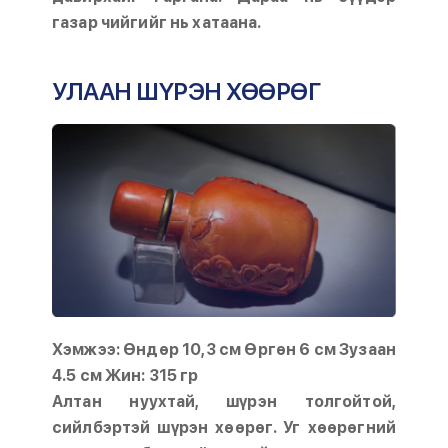
газар чийгийг нь хатаана.
УЛААН ШҮРЭН ХӨӨРӨГ
Хэмжээ: Өндөр 10,3 см Өргөн 6 см Зузаан
4.5 см Жин: 315 гр
Алтан нуухтай, шүрэн толгойтой,
сийлбэртэй шүрэн хөөрөг. Уг хөөрөгний