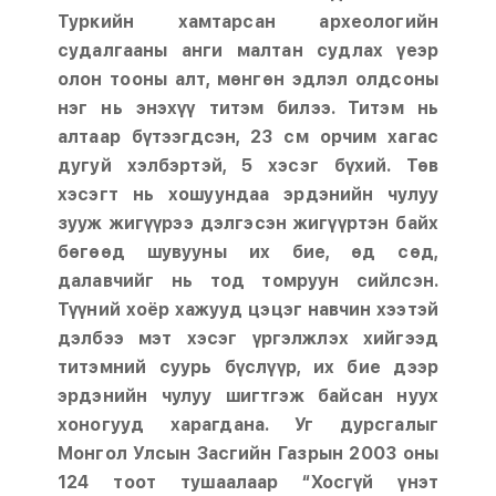
Туркийн хамтарсан археологийн
судалгааны анги малтан судлах үеэр
олон тооны алт, мөнгөн эдлэл олдсоны
нэг нь энэхүү титэм билээ. Титэм нь
алтаар бүтээгдсэн, 23 см орчим хагас
дугуй хэлбэртэй, 5 хэсэг бүхий. Төв
хэсэгт нь хошуундаа эрдэнийн чулуу
зууж жигүүрээ дэлгэсэн жигүүртэн байх
бөгөөд шувууны их бие, өд сөд,
далавчийг нь тод томруун сийлсэн.
Түүний хоёр хажууд цэцэг навчин хээтэй
дэлбээ мэт хэсэг үргэлжлэх хийгээд
титэмний суурь бүслүүр, их бие дээр
эрдэнийн чулуу шигтгэж байсан нуух
хоногууд харагдана. Уг дурсгалыг
Монгол Улсын Засгийн Газрын 2003 оны
124 тоот тушаалаар “Хосгүй үнэт