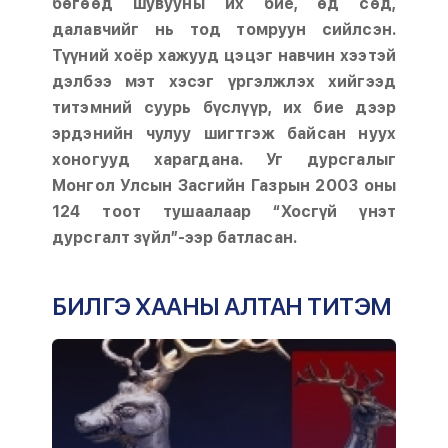
бөгөөд шувууны их бие, өд сөд,
далавчийг нь тод томруун сийлсэн.
Түүний хоёр хажууд цэцэг навчин хээтэй
дэлбээ мэт хэсэг үргэлжлэх хийгээд
титэмний суурь бүслүүр, их бие дээр
эрдэнийн чулуу шигтгэж байсан нуух
хоногууд харагдана. Уг дурсгалыг
Монгол Улсын Засгийн Газрын 2003 оны
124 тоот тушаалаар “Хосгүй үнэт
дурсгалт зүйл”-ээр батласан.
БИЛГЭ ХААНЫ АЛТАН ТИТЭМ