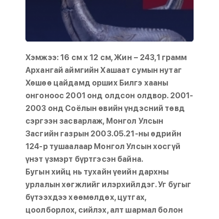
Хэмжээ: 16 см х 12 см, Жин – 243,1 грамм
Архангай аймгийн Хашаат сумын нутаг
Хөшөө цайдамд орших Билгэ хааны
онгоноос 2001 онд олдсон олдвор. 2001-
2003 онд Соёлын өвийн үндэсний төвд
сэргээн засварлаж, Монгол Улсын
Засгийн газрын 2003.05.21-ны өдрийн
124-р тушаалаар Монгол Улсын хосгүй
үнэт үзмэрт бүртгэсэн байна.
Бугын хийц нь тухайн үеийн дархны
урлалын хөгжлийг илэрхийлдэг. Уг бугыг
бүтээхдээ хөөмөлдөх, цутгах,
цоолборлох, сийлэх, алт шармал болон