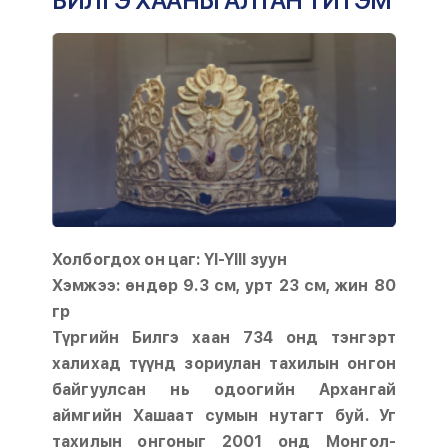
БИЛГЭ ХААНЫ АЛТАН ТИТЭМ
Холбогдох он цаг: YI-YIII зуун
Хэмжээ: өндөр 9.3 см, урт 23 см, жин 80
гр
Түргийн Билгэ хаан 734 онд тэнгэрт
халихад түүнд зориулан тахилын онгон
байгуулсан нь одоогийн Архангай
аймгийн Хашаат сумын нутагт буй. Уг
тахилын онгоныг 2001 онд Монгол-