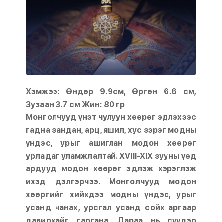
Хэмжээ: Өндөр 9.9см, Өргөн 6.6 см,
Зузаан 3.7 см Жин: 80 гр
Монголчууд үнэт чулуун хөөрөг эдлэхээс
гадна зандан, арц, яшил, хус зэрэг модны
үндэс, урыг ашиглан модон хөөрөг
урладаг уламжлалтай. XVIII-XIX зууны үед
ардууд модон хөөрөг эдлэж хэрэглэж
ихэд дэлгэрчээ. Монголчууд модон
хөөргийг хийхдээ модны үндэс, урыг
усанд чанах, урсгал усанд сойх аргаар
давирхайг гаргана. Дараа нь сүүдэр