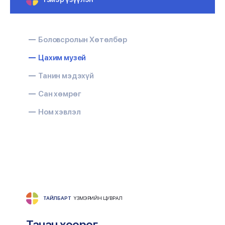
Боловсролын Хөтөлбөр
Цахим музей
Танин мэдэхүй
Сан хөмрөг
Ном хэвлэл
ТАЙЛБАРТ
ҮЗМЭРИЙН ЦУВРАЛ
Танан хөөрөг