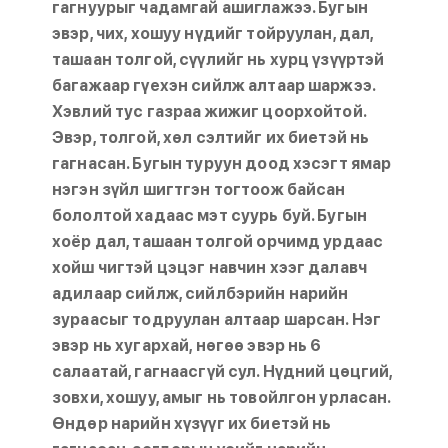
гагнуурыг чадамгай ашиглажээ. Бугын
эвэр, чих, хошуу нүдийг тойруулан, дал,
ташаан толгой, сүүлийг нь хурц үзүүртэй
багажаар гүехэн сийлж алтаар шаржээ.
Хэвлий тус газраа жижиг цоорхойтой.
Эвэр, толгой, хөл сэлтийг их биетэй нь
гагнасан. Бугын туруун доод хэсэгт ямар
нэгэн зүйл шигтгэн тогтоож байсан
бололтой хадаас мэт суурь буй. Бугын
хоёр дал, ташаан толгой орчимд урдаас
хойш чигтэй цэцэг навчин хээг далавч
адилаар сийлж, сийлбэрийн нарийн
зураасыг тодруулан алтаар шарсан. Нэг
эвэр нь хугархай, нөгөө эвэр нь 6
салаатай, гагнаасгүй сул. Нүдний цөцгий,
зовхи, хошуу, амыг нь товойлгон урласан.
Өндөр нарийн хүзүүг их биетэй нь