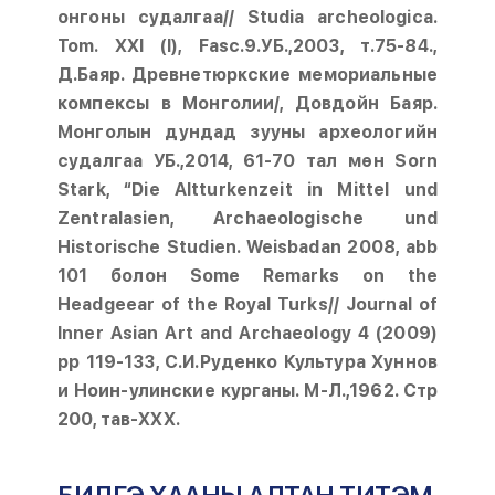
онгоны судалгаа// Studia archeologica.
Tom. XXI (I), Fasc.9.УБ.,2003, т.75-84.,
Д.Баяр. Древнетюркские мемориальные
компексы в Монголии/, Довдойн Баяр.
Монголын дундад зууны археологийн
судалгаа УБ.,2014, 61-70 тал мөн Sorn
Stark, “Die Altturkenzeit in Mittel und
Zentralasien, Archaeologische und
Historische Studien. Weisbadan 2008, abb
101 болон Some Remarks on the
Headgeear of the Royal Turks// Journal of
Inner Asian Art and Archaeology 4 (2009)
pp 119-133, С.И.Руденко Культура Хуннов
и Ноин-улинские курганы. М-Л.,1962. Стр
200, тав-XXX.