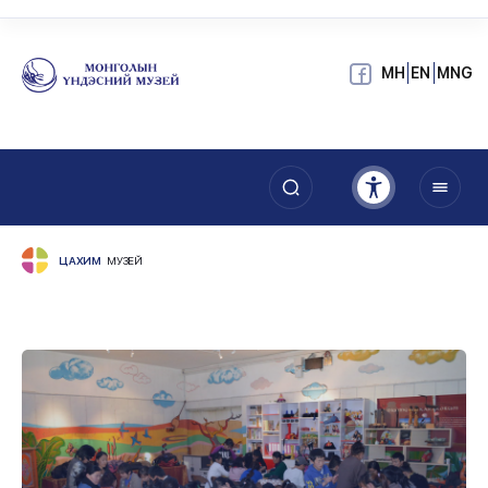
МН
EN
MNG
ЦАХИМ
МУЗЕЙ