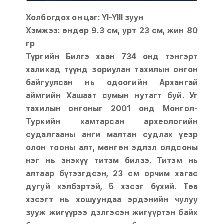
Холбогдох он цаг: YI-YIII зуун
Хэмжээ: өндөр 9.3 см, урт 23 см, жин 80
гр
Түргийн Билгэ хаан 734 онд тэнгэрт
халихад түүнд зориулан тахилын онгон
байгуулсан нь одоогийн Архангай
аймгийн Хашаат сумын нутагт буй. Уг
тахилын онгоныг 2001 онд Монгол-
Туркийн хамтарсан археологийн
судалгааны анги малтан судлах үеэр
олон тооны алт, мөнгөн эдлэл олдсоны
нэг нь энэхүү титэм билээ. Титэм нь
алтаар бүтээгдсэн, 23 см орчим хагас
дугуй хэлбэртэй, 5 хэсэг бүхий. Төв
хэсэгт нь хошуундаа эрдэнийн чулуу
зууж жигүүрээ дэлгэсэн жигүүртэн байх