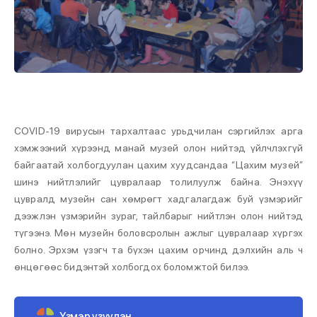
COVID-19 вирусын тархалтаас урьдчилан сэргийлэх арга
хэмжээний хүрээнд манай музей олон нийтэд үйлчлэхгүй
байгаатай холбогдуулан цахим хуудсандаа “Цахим музей”
шинэ нийтлэлийг цувралаар толилуулж байна. Энэхүү
цувралд музейн сан хөмрөгт хадгалагдаж буй үзмэрийг
дээжлэн үзмэрийн зураг, тайлбарыг нийтлэн олон нийтэд
түгээнэ. Мөн музейн боловсролын ажлыг цувралаар хүргэх
болно. Эрхэм үзэгч та бүхэн цахим орчинд дэлхийн аль ч
өнцөгөөс бидэнтэй холбогдох боломжтой билээ.
Үзмэр үзүүлэн