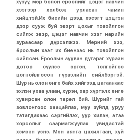
хүзүү, мөр болон ёроолийг цэцэг навчин
хээгээр холбож урласан чамин
хийцтэй.Их биеийн дээд хэсэгт цэцгэн
дээр сууж буй эвэрт цохыг товойлгон
сийлж эвэр, цэцэг навчин хээг нарийн
зураасаар дүрсэлжээ. Мөрний хээ,
ёроолын хээг их биенээс нь товойлгон
сийлсэн. Ёроолын зууван дүгэрэг хүрээн
дотор сүүлээ өргөн, толгойгоо
цогнойлгосон гүрвэлийн сийлбэртэй.
Шүр нь олон өнгө байх хийгээд цагаанаас
эхлэн ухаа улаан, хүрэн, хар хүртэлх өнгө
хувирсан олон төрөл бий. Шүрийг гай
зовлонгоос хаацайлах, муу зүйлд уруу
татагдахаас сэргийлэх, уур хилэн, атаа
хорсолыг саармагжуулах увидастай
хэмээн үзнэ. Мөн аянга цахилгаан, хуй
салхи болон чөтгөр шуламыг үргээх,