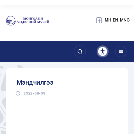
МН
EN
MNG
Мэндчилгээ
2022-08-09