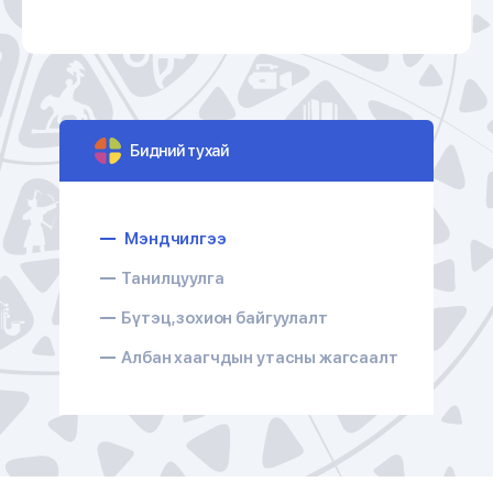
Бидний тухай
Мэндчилгээ
Танилцуулга
Бүтэц, зохион байгуулалт
Албан хаагчдын утасны жагсаалт