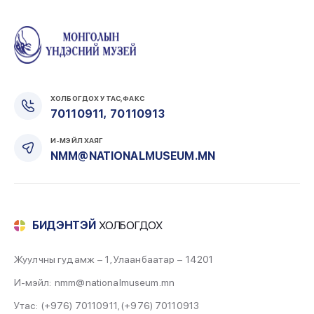
ХОЛБОГДОХ УТАС, ФАКС
,
70110911
70110913
И-МЭЙЛ ХАЯГ
NMM@NATIONALMUSEUM.MN
БИДЭНТЭЙ
ХОЛБОГДОХ
Жуулчны гудамж – 1, Улаанбаатар – 14201
И-мэйл:
nmm@nationalmuseum.mn
Утас:
(+976) 70110911
,
(+976) 70110913